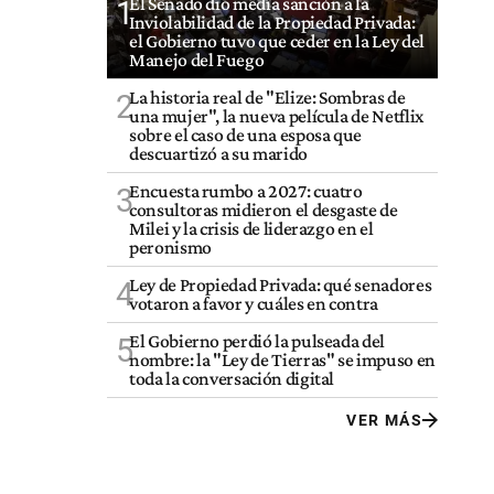
El Senado dio media sanción a la
1
Inviolabilidad de la Propiedad Privada:
el Gobierno tuvo que ceder en la Ley del
Manejo del Fuego
La historia real de "Elize: Sombras de
2
una mujer", la nueva película de Netflix
sobre el caso de una esposa que
descuartizó a su marido
Encuesta rumbo a 2027: cuatro
3
consultoras midieron el desgaste de
Milei y la crisis de liderazgo en el
peronismo
Ley de Propiedad Privada: qué senadores
4
votaron a favor y cuáles en contra
El Gobierno perdió la pulseada del
5
nombre: la "Ley de Tierras" se impuso en
toda la conversación digital
VER MÁS