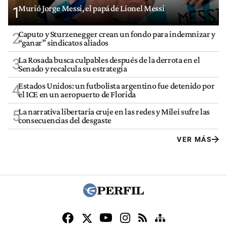
Murió Jorge Messi, el papá de Lionel Messi
1
Caputo y Sturzenegger crean un fondo para indemnizar y
2
“ganar” sindicatos aliados
La Rosada busca culpables después de la derrota en el
3
Senado y recalcula su estrategia
Estados Unidos: un futbolista argentino fue detenido por
4
el ICE en un aeropuerto de Florida
La narrativa libertaria cruje en las redes y Milei sufre las
5
consecuencias del desgaste
VER MÁS