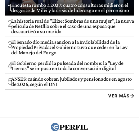
Encuesta rumbo a 2027: cuatro consultoras midieron el
1
desgaste de Milei y la crisis de liderazgo en el peronismo
La historia real de "Elize: Sombras de una mujer", la nueva
2
película de Netflix sobre el caso de una esposa que
descuartizó a su marido
El Senado dio media sanción a la Inviolabilidad de la
3
Propiedad Privada: el Gobierno tuvo que ceder en la Ley
del Manejo del Fuego
El Gobierno perdió la pulseada del nombre: la "Ley de
4
Tierras" se impuso en toda la conversación digital
ANSES: cuándo cobran jubilados y pensionados en agosto
5
de 2026, según el DNI
VER MÁS