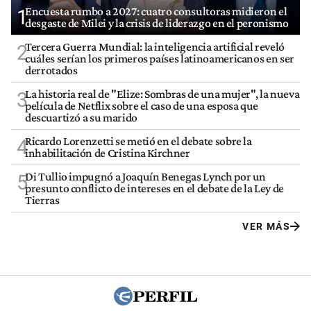
Encuesta rumbo a 2027: cuatro consultoras midieron el
1
desgaste de Milei y la crisis de liderazgo en el peronismo
Tercera Guerra Mundial: la inteligencia artificial reveló
2
cuáles serían los primeros países latinoamericanos en ser
derrotados
La historia real de "Elize: Sombras de una mujer", la nueva
3
película de Netflix sobre el caso de una esposa que
descuartizó a su marido
Ricardo Lorenzetti se metió en el debate sobre la
4
inhabilitación de Cristina Kirchner
Di Tullio impugnó a Joaquín Benegas Lynch por un
5
presunto conflicto de intereses en el debate de la Ley de
Tierras
VER MÁS