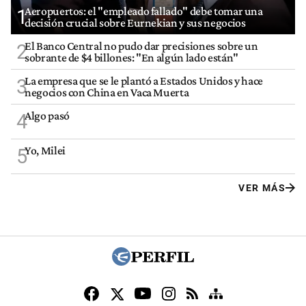
Aeropuertos: el "empleado fallado" debe tomar una
1
decisión crucial sobre Eurnekian y sus negocios
El Banco Central no pudo dar precisiones sobre un
2
sobrante de $4 billones: "En algún lado están"
La empresa que se le plantó a Estados Unidos y hace
3
negocios con China en Vaca Muerta
Algo pasó
4
Yo, Milei
5
VER MÁS