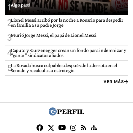
Algo pasó
1
Lionel Messi arribó por la noche a Rosario para despedir
2
en familia a su padre Jorge
Murió Jorge Messi, el papá de Lionel Messi
3
Caputo y Sturzenegger crean un fondo para indemnizar y
4
“ganar” sindicatos aliados
La Rosada busca culpables después de la derrota en el
5
Senado y recalcula su estrategia
VER MÁS