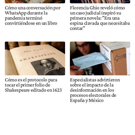
Cómo una conversación por
Florencia Ghio reveló cómo
WhatsApp durante la
un caso judicial inspiró su
pandemia terminó
primera novela: "Era una
convirtiéndose en un libro
espina clavada que necesitaba
contar"
Cómo es el protocolo para
Especialistas advirtieron
tocar el primer folio de
sobre el impacto de la
Shakespeare editado en 1623
desinformación en los
procesos electorales de
España y México