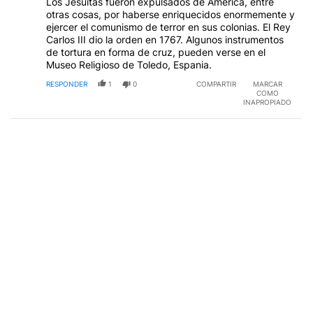
Los Jesuitas fueron expulsados de America, entre
otras cosas, por haberse enriquecidos enormemente y
ejercer el comunismo de terror en sus colonias. El Rey
Carlos III dio la orden en 1767. Algunos instrumentos
de tortura en forma de cruz, pueden verse en el
Museo Religioso de Toledo, Espania.
RESPONDER
1
0
COMPARTIR
MARCAR
COMO
INAPROPIADO