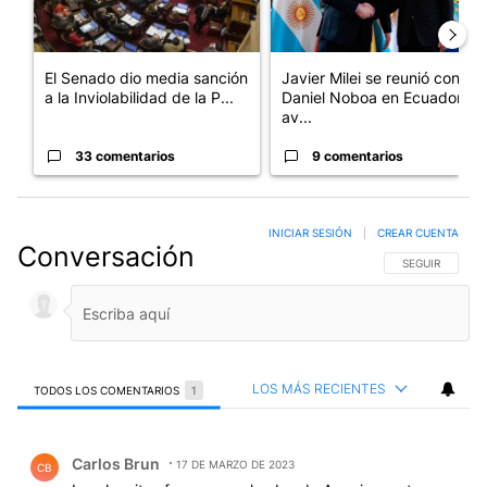
El Senado dio media sanción
Javier Milei se reunió con
a la Inviolabilidad de la P...
Daniel Noboa en Ecuador y
av...
33 comentarios
9 comentarios
INICIAR SESIÓN
|
CREAR CUENTA
Conversación
SIGA ESTA CO
SEGUIR
LOS MÁS RECIENTES
TODOS LOS COMENTARIOS
1
Todos los comentarios
Comentario de Carlos Brun.
Carlos Brun
17 DE MARZO DE 2023
CB