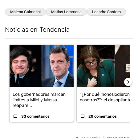
Malena Galmarini
Matías Lammens
Leandro Santoro
Noticias en Tendencia
Este listado muestra los artículos con más comentarios en los últim
Un artículo de tendencia con el título "Los gobernadores marcan
Un artículo de tendencia con e
Los gobernadores marcan
"¿Por qué 'nonoslodieron' a
límites a Milei y Massa
nosotros?": el desopilante ...
reapare...
33 comentarios
29 comentarios