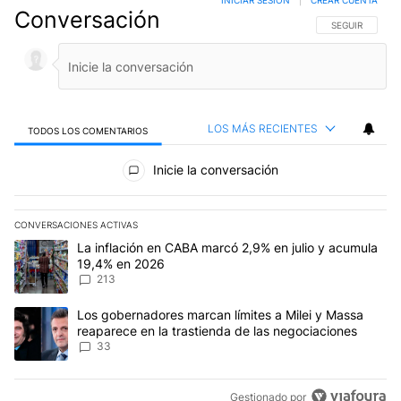
INICIAR SESIÓN
|
CREAR CUENTA
Conversación
SIGA ESTA CO
SEGUIR
LOS MÁS RECIENTES
TODOS LOS COMENTARIOS
Todos los comentarios
Inicie la conversación
CONVERSACIONES ACTIVAS
Este listado muestra los artículos con más comentarios en los últim
Un artículo de tendencia con el título "La inflación en CABA marc
La inflación en CABA marcó 2,9% en julio y acumula
19,4% en 2026
213
Un artículo de tendencia con el título "Los gobernadores marcan l
Los gobernadores marcan límites a Milei y Massa
reaparece en la trastienda de las negociaciones
33
Gestionado por