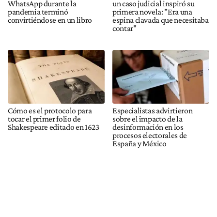
WhatsApp durante la
un caso judicial inspiró su
pandemia terminó
primera novela: "Era una
convirtiéndose en un libro
espina clavada que necesitaba
contar"
Cómo es el protocolo para
Especialistas advirtieron
tocar el primer folio de
sobre el impacto de la
Shakespeare editado en 1623
desinformación en los
procesos electorales de
España y México