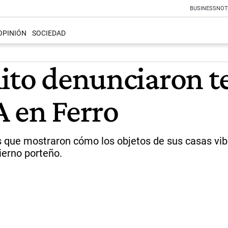
BUSINESS
NOT
OPINIÓN
SOCIEDAD
lito denunciaron t
A en Ferro
nos que mostraron cómo los objetos de sus casas vi
ierno porteño.