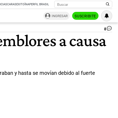
ICIAS
CARAS
EXITOÍNA
PERFIL BRASIL
INGRESAR
SUSCRIBITE
8
YS
emblores a causa
A.
|
In
sp
braban y hasta se movían debido al fuerte