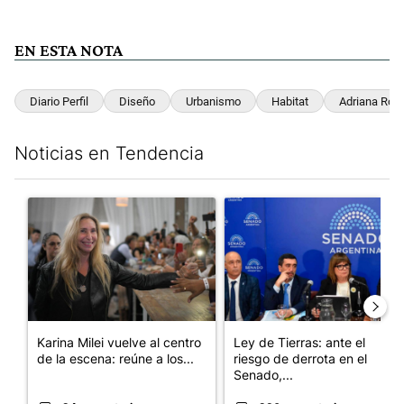
EN ESTA NOTA
Diario Perfil
Diseño
Urbanismo
Habitat
Adriana Ros
Noticias en Tendencia
Este listado muestra los artículos con más comentarios en los últim
Un artículo de tendencia con el título "Karina Milei vuelve al c
Un artículo de tendencia con e
Karina Milei vuelve al centro
Ley de Tierras: ante el
de la escena: reúne a los...
riesgo de derrota en el
Senado,...