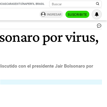
ICIAS
CARAS
EXITOÍNA
PERFIL BRASIL
INGRESAR
SUSCRIBITE
Bl
sonaro por virus,
De
|
Bl
discutido con el presidente Jair Bolsonaro por