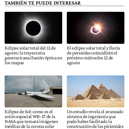
TAMBIÉN TE PUEDE INTERESAR
Eclipse solar total del 12 de
El eclipse solar total y lluvia
agosto: la trayectoria
de perseidas coincidirán el
generará una ilusión óptica en
próximo miércoles 12 de
los mapas
agosto
Eclipse de Sol: como es el
Un estudio revela el avanzado
avión espacial WB-57 de la
sistema de ingeniería que
NASA que tomará imágenes
pudo haber facilitado la
inéditas de la corona solar
construcción de las pirámides