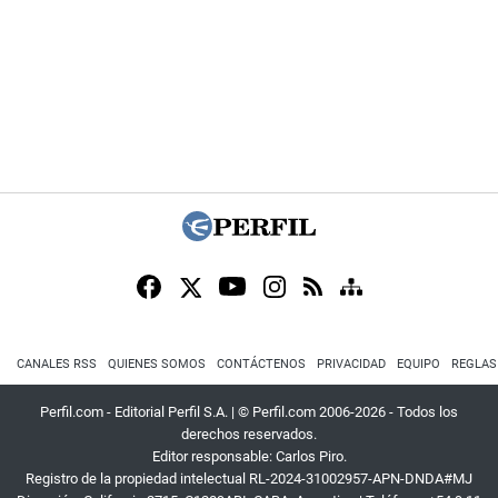
CANALES RSS
QUIENES SOMOS
CONTÁCTENOS
PRIVACIDAD
EQUIPO
REGLAS
Perfil.com - Editorial Perfil S.A.
| © Perfil.com 2006-2026 - Todos los
derechos reservados.
Editor responsable: Carlos Piro.
Registro de la propiedad intelectual RL-2024-31002957-APN-DNDA#MJ