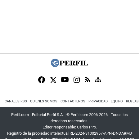
CANALES RSS
QUIENES SOMOS
CONTÁCTENOS
PRIVACIDAD
EQUIPO
REGLAS
Perfil.com - Editorial Perfil S.A.
| © Perfil.com 2006-2026 - Todos los
derechos reservados.
Editor responsable: Carlos Piro.
Registro de la propiedad intelectual RL-2024-31002957-APN-DNDA#MJ