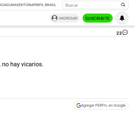
ICIAS
CARAS
EXITOÍNA
PERFIL BRASIL
INGRESAR
SUSCRIBITE
23
‘¡A
Cri
Fe
|
Pa
 no hay vicarios.
Te
Agregar PERFIL en Google