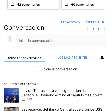
42 comentarios
60 comentarios
INICIAR SESIÓN
|
CREAR CUENTA
Conversación
SIGA ESTA CO
SEGUIR
LOS MÁS RECIENTES
TODOS LOS COMENTARIOS
Todos los comentarios
Inicie la conversación
CONVERSACIONES ACTIVAS
Este listado muestra los artículos con más comentarios en los últim
Un artículo de tendencia con el título "Ley de Tierras: ante el ri
Ley de Tierras: ante el riesgo de derrota en el
Senado, el Gobierno eliminó el capítulo más polémico
del proyecto
299
Un artículo de tendencia con el título "Las reservas del Banco Ce
Las reservas del Banco Central superaron los US$