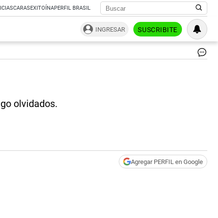
ICIAS
CARAS
EXITOÍNA
PERFIL BRASIL
INGRESAR
SUSCRIBITE
def
|
CE
lgo olvidados.
Agregar PERFIL en Google