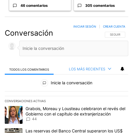
46 comentarios
305 comentarios
INICIAR SESIÓN
|
CREAR CUENTA
Conversación
SIGA ESTA CO
SEGUIR
LOS MÁS RECIENTES
TODOS LOS COMENTARIOS
Todos los comentarios
Inicie la conversación
CONVERSACIONES ACTIVAS
Este listado muestra los artículos con más comentarios en los últim
Un artículo de tendencia con el título "Grabois, Moreau y Lousteau
Grabois, Moreau y Lousteau celebraron el revés del
Gobierno con el capítulo de extranjerización
44
Un artículo de tendencia con el título "Las reservas del Banco Ce
Las reservas del Banco Central superaron los US$