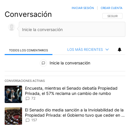
INICIAR SESIÓN
|
CREAR CUENTA
Conversación
SIGA ESTA CO
SEGUIR
LOS MÁS RECIENTES
TODOS LOS COMENTARIOS
Todos los comentarios
Inicie la conversación
CONVERSACIONES ACTIVAS
Este listado muestra los artículos con más comentarios en los últim
Un artículo de tendencia con el título "Encuesta, mientras el Se
Encuesta, mientras el Senado debatía Propiedad
Privada, el 57% reclama un cambio de rumbo
72
Un artículo de tendencia con el título "El Senado dio media sanci
El Senado dio media sanción a la Inviolabilidad de la
Propiedad Privada: el Gobierno tuvo que ceder en la
Ley del Manejo del Fuego
157