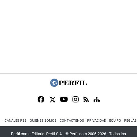
CANALES RSS
QUIENES SOMOS
CONTÁCTENOS
PRIVACIDAD
EQUIPO
REGLAS
Perfil.com - Editorial Perfil S.A.
| © Perfil.com 2006-2026 - Todos los