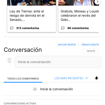
Ley de Tierras: ante el
Grabois, Moreau y Lousteau
riesgo de derrota en el
celebraron el revés del
Senado,...
Gobi...
313 comentarios
46 comentarios
INICIAR SESIÓN
|
CREAR CUENTA
Conversación
SIGA ESTA CO
SEGUIR
LOS MÁS RECIENTES
TODOS LOS COMENTARIOS
Todos los comentarios
Inicie la conversación
CONVERSACIONES ACTIVAS