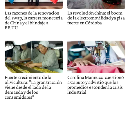
Las razones de la renovación
La revolución china: el boom
del swap, la carrera monetaria
de la electromovilidad ya pisa
de China y el blindaje a
fuerte en Córdoba
EE.UU.
Fuerte crecimiento de la
Carolina Mannucci cuestionó
olivicultura: "La gran tracción
a Caputo y advirtió que los
viene desde el lado de la
promedios esconden la crisis
demanda y de los
industrial
consumidores”