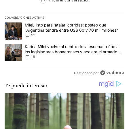
CONVERSACIONES ACTIVAS
Este listado muestra los artículos con más comentarios en los últim
Un artículo de tendencia con el título "Milei, listo para 'atajar' c
Milei, listo para 'atajar' corridas: posteó que
"Argentina tendrá entre US$ 60 y 70 mil millones"
92
Un artículo de tendencia con el título "Karina Milei vuelve al cen
Karina Milei vuelve al centro de la escena: reúne a
los legisladores bonaerenses y acelera el armado
para 2027
16
Gestionado por