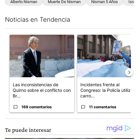
Alberto Nisman
Muerte De Nisman
Nisman 5 Años
Israel
Noticias en Tendencia
Este listado muestra los artículos con más comentarios en los últim
Un artículo de tendencia con el título "Las inconsistencias de Q
Un artículo de tendencia con el
Las inconsistencias de
Incidentes frente al
Quirno sobre el conflicto con
Congreso: la Policía utiliza
Br...
carro...
169 comentarios
11 comentarios