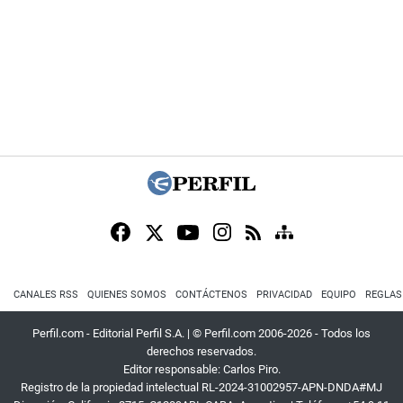
CANALES RSS
QUIENES SOMOS
CONTÁCTENOS
PRIVACIDAD
EQUIPO
REGLAS
Perfil.com - Editorial Perfil S.A.
| © Perfil.com 2006-2026 - Todos los
derechos reservados.
Editor responsable: Carlos Piro.
Registro de la propiedad intelectual RL-2024-31002957-APN-DNDA#MJ