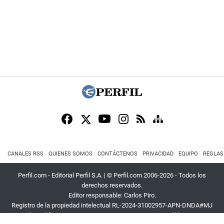
CANALES RSS
QUIENES SOMOS
CONTÁCTENOS
PRIVACIDAD
EQUIPO
REGLAS
Perfil.com - Editorial Perfil S.A.
| © Perfil.com 2006-2026 - Todos los
derechos reservados.
Editor responsable: Carlos Piro.
Registro de la propiedad intelectual RL-2024-31002957-APN-DNDA#MJ
Dirección:
California 2715
,
C1289ABI
,
CABA, Argentina
| Teléfono:
+54 9 11