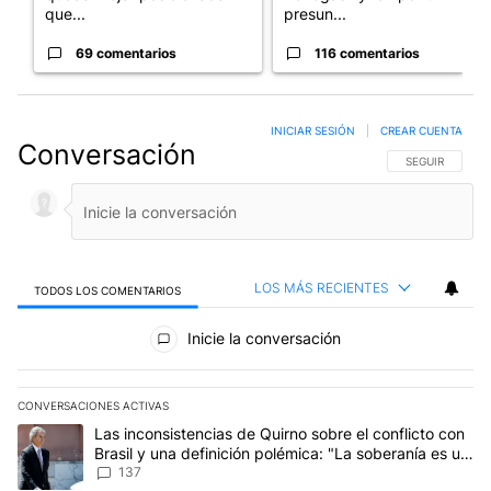
que...
presun...
69 comentarios
116 comentarios
INICIAR SESIÓN
|
CREAR CUENTA
Conversación
SIGA ESTA CO
SEGUIR
LOS MÁS RECIENTES
TODOS LOS COMENTARIOS
Todos los comentarios
Inicie la conversación
CONVERSACIONES ACTIVAS
Este listado muestra los artículos con más comentarios en los últim
Un artículo de tendencia con el título "Las inconsistencias de Qui
Las inconsistencias de Quirno sobre el conflicto con
Brasil y una definición polémica: "La soberanía es un
concepto antiguo"
137