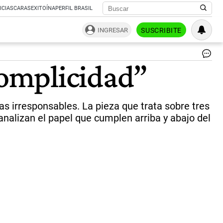
ICIAS
CARAS
EXITOÍNA
PERFIL BRASIL
INGRESAR
SUSCRIBITE
Pr
omplicidad”
La
ob
es
un
as irresponsables. La pieza que trata sobre tres
co
qu
nalizan el papel que cumplen arriba y abajo del
de
en
cla
la
fu
cre
de
las
tab
de
su