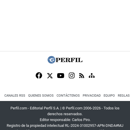
CANALES RSS
QUIENES SOMOS
CONTÁCTENOS
PRIVACIDAD
EQUIPO
REGLAS
Perfil.com - Editorial Perfil S.A.
| © Perfil.com 2006-2026 - Todos los
derechos reservados.
Editor responsable: Carlos Piro.
Registro de la propiedad intelectual RL-2024-31002957-APN-DNDA#MJ