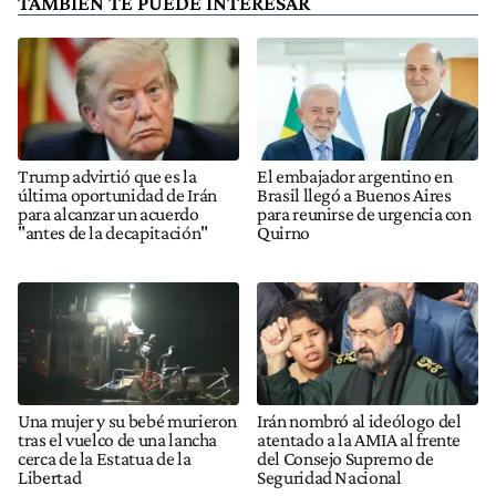
TAMBIÉN TE PUEDE INTERESAR
Trump advirtió que es la
El embajador argentino en
última oportunidad de Irán
Brasil llegó a Buenos Aires
para alcanzar un acuerdo
para reunirse de urgencia con
"antes de la decapitación"
Quirno
Una mujer y su bebé murieron
Irán nombró al ideólogo del
tras el vuelco de una lancha
atentado a la AMIA al frente
cerca de la Estatua de la
del Consejo Supremo de
Libertad
Seguridad Nacional