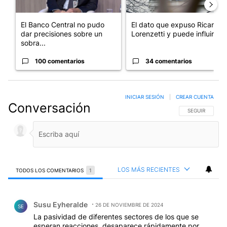
El Banco Central no pudo
El dato que expuso Ricardo
dar precisiones sobre un
Lorenzetti y puede influir e...
sobra...
100 comentarios
34 comentarios
INICIAR SESIÓN
|
CREAR CUENTA
Conversación
SIGA ESTA CO
SEGUIR
LOS MÁS RECIENTES
TODOS LOS COMENTARIOS
1
Todos los comentarios
Comentario de Susu Eyheralde.
Susu Eyheralde
26 DE NOVIEMBRE DE 2024
SE
La pasividad de diferentes sectores de los que se
esperan reacciones, desaparece rápidamente por