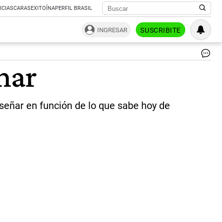
ICIAS
CARAS
EXITOÍNA
PERFIL BRASIL
INGRESAR
SUSCRIBITE
Ed
nar
|
Sc
Ita
/
señar en función de lo que sabe hoy de
Fli