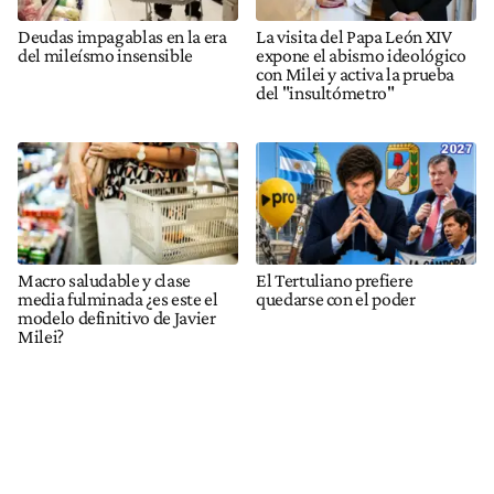
Deudas impagablas en la era
La visita del Papa León XIV
del mileísmo insensible
expone el abismo ideológico
con Milei y activa la prueba
del "insultómetro"
Macro saludable y clase
El Tertuliano prefiere
media fulminada ¿es este el
quedarse con el poder
modelo definitivo de Javier
Milei?