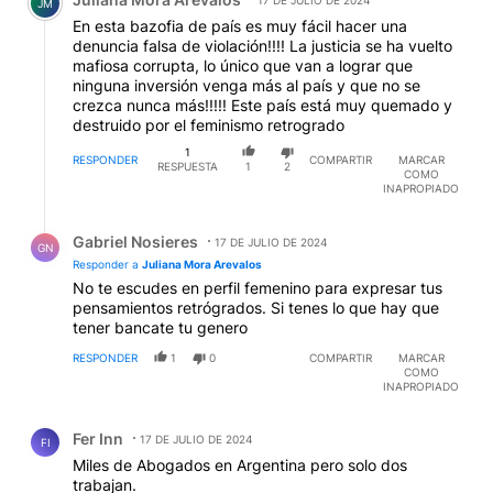
17 DE JULIO DE 2024
JM
En esta bazofia de país es muy fácil hacer una
denuncia falsa de violación!!!! La justicia se ha vuelto
mafiosa corrupta, lo único que van a lograr que
ninguna inversión venga más al país y que no se
crezca nunca más!!!!! Este país está muy quemado y
destruido por el feminismo retrogrado
1
RESPONDER
COMPARTIR
MARCAR
RESPUESTA
1
2
COMO
INAPROPIADO
Respuesta de Gabriel Nosieres.
Gabriel Nosieres
17 DE JULIO DE 2024
GN
Responder a
Juliana Mora Arevalos
No te escudes en perfil femenino para expresar tus
pensamientos retrógrados. Si tenes lo que hay que
tener bancate tu genero
RESPONDER
1
0
COMPARTIR
MARCAR
COMO
INAPROPIADO
Comentario de Fer Inn.
Fer Inn
17 DE JULIO DE 2024
FI
Miles de Abogados en Argentina pero solo dos
trabajan.