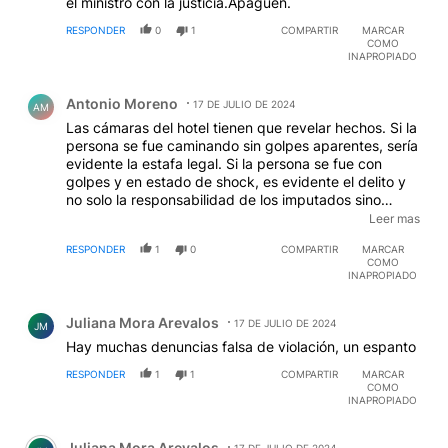
el ministro con la justicia.Apaguen.
RESPONDER
0
1
COMPARTIR
MARCAR
COMO
INAPROPIADO
Comentario de Antonio Moreno.
Antonio Moreno
17 DE JULIO DE 2024
AM
Las cámaras del hotel tienen que revelar hechos. Si la
persona se fue caminando sin golpes aparentes, sería
evidente la estafa legal. Si la persona se fue con
golpes y en estado de shock, es evidente el delito y
no solo la responsabilidad de los imputados sino
también la del hotel. La situación es demasiado
Leer mas
parecida a la de velez, demasiado. Lo que insinúa un
RESPONDER
1
0
COMPARTIR
MARCAR
eventual modus operandi, en la que hay varias partes
COMO
implicadas, y no solo victima y victimarios sino
INAPROPIADO
también autores mediatos que permiten la situación.
Comentario de Juliana Mora Arevalos.
Juliana Mora Arevalos
17 DE JULIO DE 2024
JM
Hay muchas denuncias falsa de violación, un espanto
RESPONDER
1
1
COMPARTIR
MARCAR
COMO
INAPROPIADO
Comentario de Juliana Mora Arevalos.
Juliana Mora Arevalos