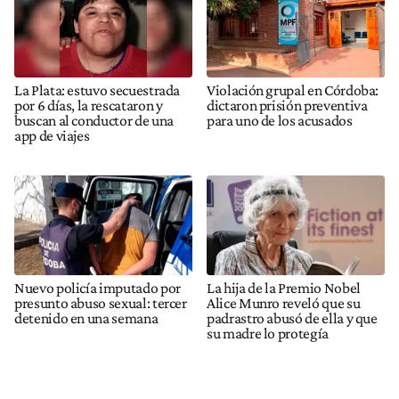
La Plata: estuvo secuestrada
Violación grupal en Córdoba:
por 6 días, la rescataron y
dictaron prisión preventiva
buscan al conductor de una
para uno de los acusados
app de viajes
Nuevo policía imputado por
La hija de la Premio Nobel
presunto abuso sexual: tercer
Alice Munro reveló que su
detenido en una semana
padrastro abusó de ella y que
su madre lo protegía