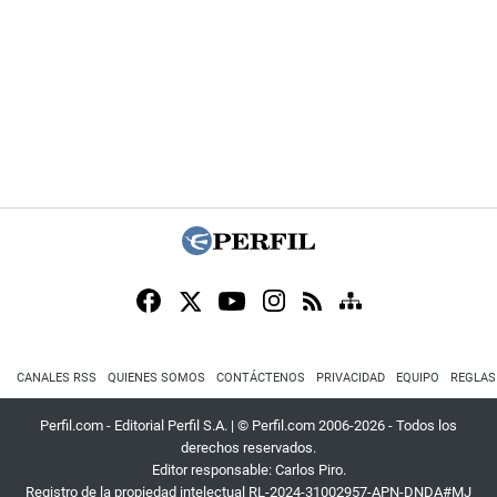
CANALES RSS
QUIENES SOMOS
CONTÁCTENOS
PRIVACIDAD
EQUIPO
REGLAS
Perfil.com - Editorial Perfil S.A.
| © Perfil.com 2006-2026 - Todos los
derechos reservados.
Editor responsable: Carlos Piro.
Registro de la propiedad intelectual RL-2024-31002957-APN-DNDA#MJ