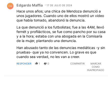
Comentario de Edgardo Maffía.
Edgardo Maffía
17 DE JULIO DE 2024
EM
Hace unos años; una chica de Mendoza denunció a
unos jugadores. Cuando uno de ellos mostró un video
que había tomado, abandonó la denuncia.
La que denunció a los futbolistas; fue a las 4AM, llevó
fernét y profilácticos, se fue como pancho por su casa
y a la hora; estaba con una abogada en la Comisaría
de la mujer, plantando una denuncia.
Han abusado tanto de las denuncias mediáticas -y sin
pruebas- que ya no convencen. Lo grave es que
cuando sea verdad, no les van a creer.
RESPONDER
1
0
COMPARTIR
MARCAR
COMO
INAPROPIADO