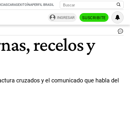
ICIAS
CARAS
EXITOÍNA
PERFIL BRASIL
INGRESAR
SUSCRIBITE
La
nas, recelos y
di
Ca
Pi
y
su
ma
Ju
Ig
factura cruzados y el comunicado que habla del
Buz
|
02
/
AG
La
Pl