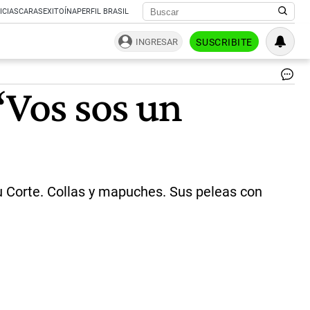
ICIAS
CARAS
EXITOÍNA
PERFIL BRASIL
INGRESAR
SUSCRIBITE
CO
‘Vos sos un
“Pi
se
cl
pa
el
pe
y
la
u Corte. Collas y mapuches. Sus peleas con
go
del
paí
Cri
es
int
ha
si
mu