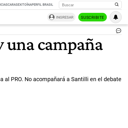
ICIAS
CARAS
EXITOÍNA
PERFIL BRASIL
INGRESAR
SUSCRIBITE
De
 y una campaña
via
El
neu
via
a
Juj
Sa
Fe
ia al PRO. No acompañará a Santilli en el debate
y
Me
Ta
ha
fo
co
la
lis
|