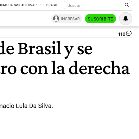
ICIAS
CARAS
EXITOÍNA
PERFIL BRASIL
INGRESAR
SUSCRIBITE
110
Jav
e Brasil y se
Mil
y
Jai
tro con la derecha
Bo
en
Ca
|
Pr
Inacio Lula Da Silva.