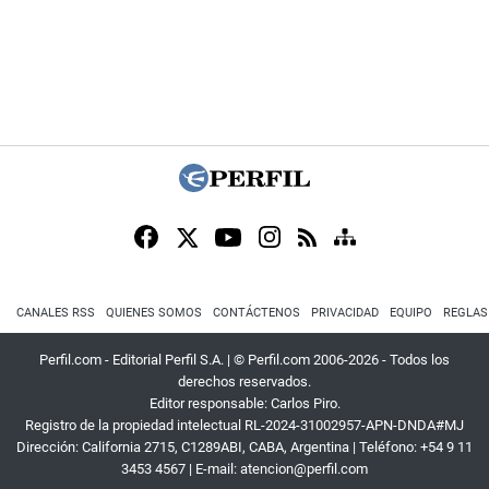
CANALES RSS
QUIENES SOMOS
CONTÁCTENOS
PRIVACIDAD
EQUIPO
REGLAS
Perfil.com - Editorial Perfil S.A.
| © Perfil.com 2006-2026 - Todos los
derechos reservados.
Editor responsable: Carlos Piro.
Registro de la propiedad intelectual RL-2024-31002957-APN-DNDA#MJ
Dirección:
California 2715
,
C1289ABI
,
CABA, Argentina
| Teléfono:
+54 9 11
3453 4567
| E-mail:
atencion@perfil.com