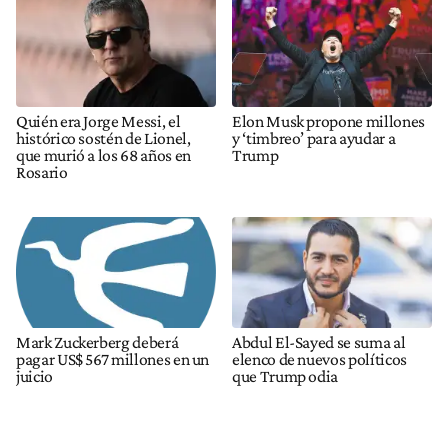
Quién era Jorge Messi, el
Elon Musk propone millones
histórico sostén de Lionel,
y ‘timbreo’ para ayudar a
que murió a los 68 años en
Trump
Rosario
Mark Zuckerberg deberá
Abdul El-Sayed se suma al
pagar US$ 567 millones en un
elenco de nuevos políticos
juicio
que Trump odia