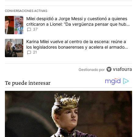
CONVERSACIONES ACTIVAS
Este listado muestra los artículos con más comentarios en los últim
Un artículo de tendencia con el título "Milei despidió a Jorge Mes
Milei despidió a Jorge Messi y cuestionó a quienes
criticaron a Lionel: “Da vergüenza pensar que hubo
anti-Messi”
37
Un artículo de tendencia con el título "Karina Milei vuelve al cen
Karina Milei vuelve al centro de la escena: reúne a
los legisladores bonaerenses y acelera el armado
para 2027
21
Gestionado por