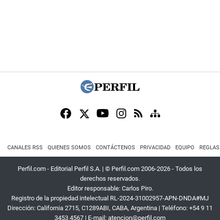
CANALES RSS
QUIENES SOMOS
CONTÁCTENOS
PRIVACIDAD
EQUIPO
REGLAS
Perfil.com - Editorial Perfil S.A.
| © Perfil.com 2006-2026 - Todos los
derechos reservados.
Editor responsable: Carlos Piro.
Registro de la propiedad intelectual RL-2024-31002957-APN-DNDA#MJ
Dirección:
California 2715
,
C1289ABI
,
CABA, Argentina
| Teléfono:
+54 9 11
3453 4567
| E-mail:
atencion@perfil.com