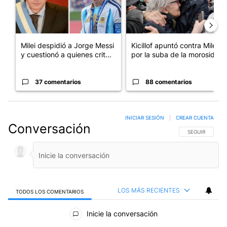
Milei despidió a Jorge Messi
Kicillof apuntó contra Milei
y cuestionó a quienes crit...
por la suba de la morosida...
37 comentarios
88 comentarios
INICIAR SESIÓN
|
CREAR CUENTA
Conversación
SIGA ESTA CO
SEGUIR
LOS MÁS RECIENTES
TODOS LOS COMENTARIOS
Todos los comentarios
Inicie la conversación