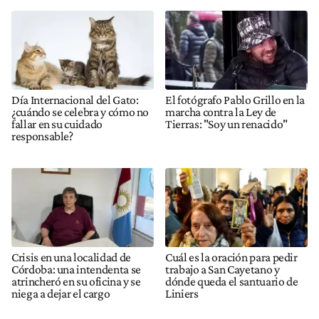
Día Internacional del Gato:
El fotógrafo Pablo Grillo en la
¿cuándo se celebra y cómo no
marcha contra la Ley de
fallar en su cuidado
Tierras: "Soy un renacido"
responsable?
Crisis en una localidad de
Cuál es la oración para pedir
Córdoba: una intendenta se
trabajo a San Cayetano y
atrincheró en su oficina y se
dónde queda el santuario de
niega a dejar el cargo
Liniers