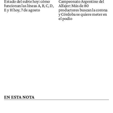
Estado del subte hoy: cómo
Campeonato Argentino del
funcionan las líneas A, B, C, D,
Alfajor: Más de 80
E y H hoy, 7 de agosto
productores buscan la corona
y Córdoba se quiere meter en
el podio
EN ESTA NOTA