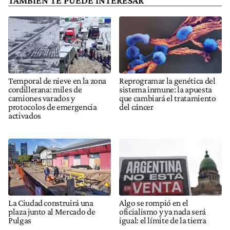
TAMBIÉN TE PUEDE INTERESAR
Temporal de nieve en la zona
Reprogramar la genética del
cordillerana: miles de
sistema inmune: la apuesta
camiones varados y
que cambiará el tratamiento
protocolos de emergencia
del cáncer
activados
La Ciudad construirá una
Algo se rompió en el
plaza junto al Mercado de
oficialismo y ya nada será
Pulgas
igual: el límite de la tierra