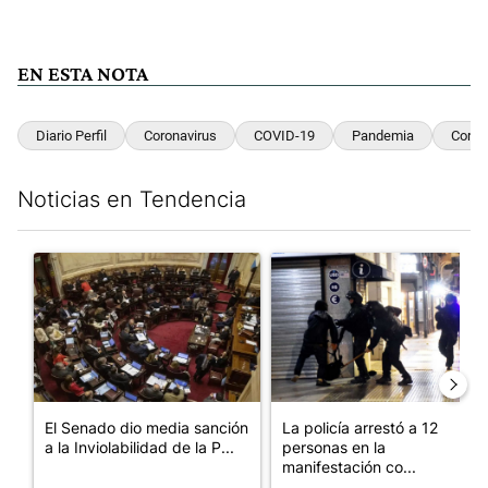
EN ESTA NOTA
Diario Perfil
Coronavirus
COVID-19
Pandemia
Coron
Noticias en Tendencia
Este listado muestra los artículos con más comentarios en los últim
Un artículo de tendencia con el título "El Senado dio media san
Un artículo de tendencia con e
El Senado dio media sanción
La policía arrestó a 12
a la Inviolabilidad de la P...
personas en la
manifestación co...