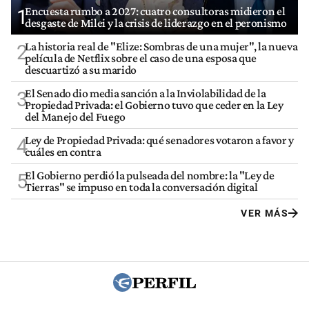
Encuesta rumbo a 2027: cuatro consultoras midieron el
1
desgaste de Milei y la crisis de liderazgo en el peronismo
La historia real de "Elize: Sombras de una mujer", la nueva
2
película de Netflix sobre el caso de una esposa que
descuartizó a su marido
El Senado dio media sanción a la Inviolabilidad de la
3
Propiedad Privada: el Gobierno tuvo que ceder en la Ley
del Manejo del Fuego
Ley de Propiedad Privada: qué senadores votaron a favor y
4
cuáles en contra
El Gobierno perdió la pulseada del nombre: la "Ley de
5
Tierras" se impuso en toda la conversación digital
VER MÁS