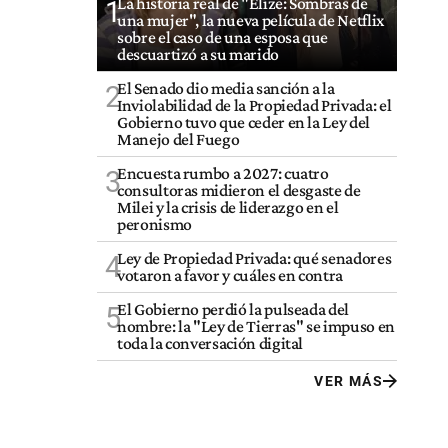
La historia real de "Elize: Sombras de
1
una mujer", la nueva película de Netflix
sobre el caso de una esposa que
descuartizó a su marido
El Senado dio media sanción a la
2
Inviolabilidad de la Propiedad Privada: el
Gobierno tuvo que ceder en la Ley del
Manejo del Fuego
Encuesta rumbo a 2027: cuatro
3
consultoras midieron el desgaste de
Milei y la crisis de liderazgo en el
peronismo
Ley de Propiedad Privada: qué senadores
4
votaron a favor y cuáles en contra
El Gobierno perdió la pulseada del
5
nombre: la "Ley de Tierras" se impuso en
toda la conversación digital
VER MÁS