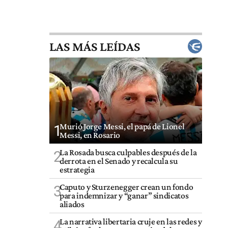
LAS MÁS LEÍDAS
Murió Jorge Messi, el papá de Lionel
1
Messi, en Rosario
La Rosada busca culpables después de la
2
derrota en el Senado y recalcula su
estrategia
Caputo y Sturzenegger crean un fondo
3
para indemnizar y “ganar” sindicatos
aliados
La narrativa libertaria cruje en las redes y
4