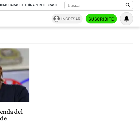
ICIAS
CARAS
EXITOÍNA
PERFIL BRASIL
INGRESAR
SUSCRIBITE
yenda del
 de