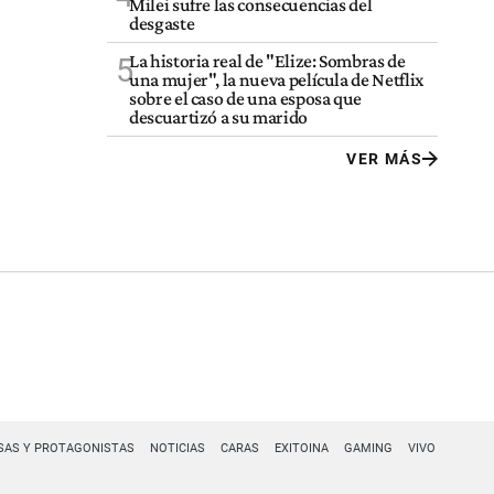
Milei sufre las consecuencias del
desgaste
La historia real de "Elize: Sombras de
5
una mujer", la nueva película de Netflix
sobre el caso de una esposa que
descuartizó a su marido
VER MÁS
SAS Y PROTAGONISTAS
NOTICIAS
CARAS
EXITOINA
GAMING
VIVO