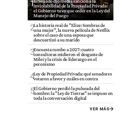
El Senado dio media sanción a la
1
Inviolabilidad de la Propiedad Privada:
el Gobierno tuvo que ceder en la Ley del
Manejo del Fuego
La historia real de "Elize: Sombras de
2
una mujer", la nueva película de Netflix
sobre el caso de una esposa que
descuartizó a su marido
Encuesta rumbo a 2027: cuatro
3
consultoras midieron el desgaste de
Milei y la crisis de liderazgo en el
peronismo
Ley de Propiedad Privada: qué senadores
4
votaron a favor y cuáles en contra
El Gobierno perdió la pulseada del
5
nombre: la "Ley de Tierras" se impuso en
toda la conversación digital
VER MÁS