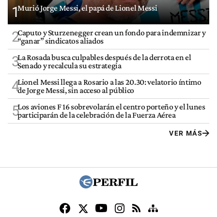
Murió Jorge Messi, el papá de Lionel Messi
1
Caputo y Sturzenegger crean un fondo para indemnizar y
2
“ganar” sindicatos aliados
La Rosada busca culpables después de la derrota en el
3
Senado y recalcula su estrategia
Lionel Messi llega a Rosario a las 20.30: velatorio íntimo
4
de Jorge Messi, sin acceso al público
Los aviones F 16 sobrevolarán el centro porteño y el lunes
5
participarán de la celebración de la Fuerza Aérea
VER MÁS