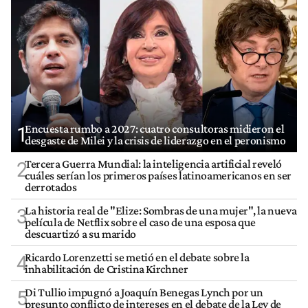
Encuesta rumbo a 2027: cuatro consultoras midieron el
1
desgaste de Milei y la crisis de liderazgo en el peronismo
Tercera Guerra Mundial: la inteligencia artificial reveló
2
cuáles serían los primeros países latinoamericanos en ser
derrotados
La historia real de "Elize: Sombras de una mujer", la nueva
3
película de Netflix sobre el caso de una esposa que
descuartizó a su marido
Ricardo Lorenzetti se metió en el debate sobre la
4
inhabilitación de Cristina Kirchner
Di Tullio impugnó a Joaquín Benegas Lynch por un
5
presunto conflicto de intereses en el debate de la Ley de