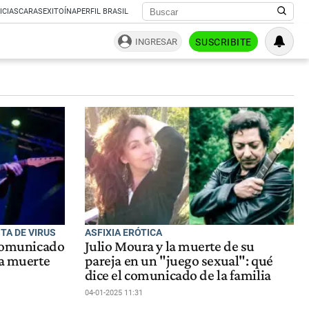
ICIAS
CARAS
EXITOÍNA
PERFIL BRASIL
INGRESAR
SUSCRIBITE
TA DE VIRUS
ASFIXIA ERÓTICA
 comunicado
Julio Moura y la muerte de su
la muerte
pareja en un "juego sexual": qué
dice el comunicado de la familia
04-01-2025 11:31