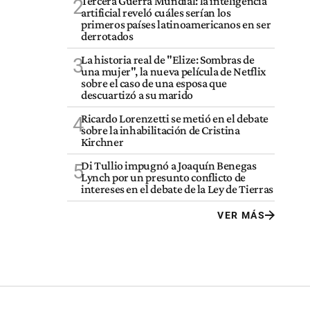
Tercera Guerra Mundial: la inteligencia
2
artificial reveló cuáles serían los
primeros países latinoamericanos en ser
derrotados
La historia real de "Elize: Sombras de
3
una mujer", la nueva película de Netflix
sobre el caso de una esposa que
descuartizó a su marido
Ricardo Lorenzetti se metió en el debate
4
sobre la inhabilitación de Cristina
Kirchner
Di Tullio impugnó a Joaquín Benegas
5
Lynch por un presunto conflicto de
intereses en el debate de la Ley de Tierras
VER MÁS