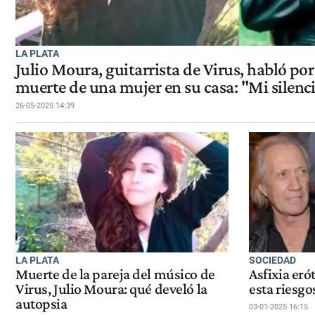
LA PLATA
Julio Moura, guitarrista de Virus, habló por
muerte de una mujer en su casa: "Mi silenci
26-05-2025 14:39
LA PLATA
SOCIEDAD
Muerte de la pareja del músico de
Asfixia eró
Virus, Julio Moura: qué develó la
esta riesgo
autopsia
03-01-2025 16:15