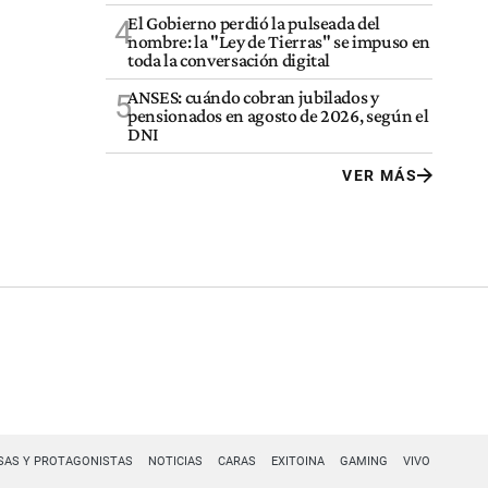
El Gobierno perdió la pulseada del
4
nombre: la "Ley de Tierras" se impuso en
toda la conversación digital
ANSES: cuándo cobran jubilados y
5
pensionados en agosto de 2026, según el
DNI
VER MÁS
SAS Y PROTAGONISTAS
NOTICIAS
CARAS
EXITOINA
GAMING
VIVO