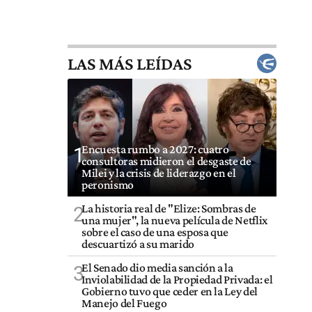
LAS MÁS LEÍDAS
Encuesta rumbo a 2027: cuatro
1
consultoras midieron el desgaste de
Milei y la crisis de liderazgo en el
peronismo
La historia real de "Elize: Sombras de
2
una mujer", la nueva película de Netflix
sobre el caso de una esposa que
descuartizó a su marido
El Senado dio media sanción a la
3
Inviolabilidad de la Propiedad Privada: el
Gobierno tuvo que ceder en la Ley del
Manejo del Fuego