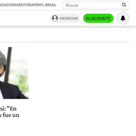
ICIAS
CARAS
EXITOÍNA
PERFIL BRASIL
INGRESAR
SUSCRIBITE
i: "En
y fue un