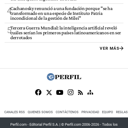
Cachanosky renunció a una fundación porque "se ha
4
transformado en una especie de Instituto Patria
incondicional de la gestión de Milei"
Tercera Guerra Mundial: la inteligencia artificial reveló
5
cuáles serían los primeros países latinoamericanos en ser
derrotados
VER MÁS
CANALES RSS
QUIENES SOMOS
CONTÁCTENOS
PRIVACIDAD
EQUIPO
REGLAS
Perfil.com - Editorial Perfil S.A.
| © Perfil.com 2006-2026 - Todos los