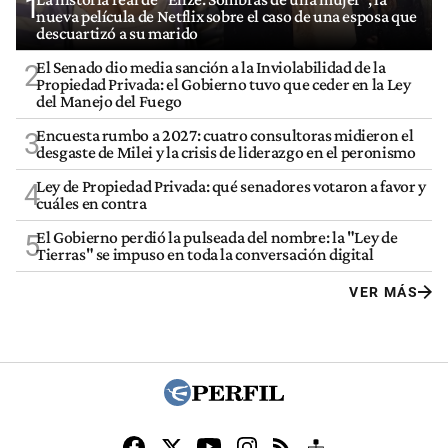
1
nueva película de Netflix sobre el caso de una esposa que
descuartizó a su marido
El Senado dio media sanción a la Inviolabilidad de la
2
Propiedad Privada: el Gobierno tuvo que ceder en la Ley
del Manejo del Fuego
Encuesta rumbo a 2027: cuatro consultoras midieron el
3
desgaste de Milei y la crisis de liderazgo en el peronismo
Ley de Propiedad Privada: qué senadores votaron a favor y
4
cuáles en contra
El Gobierno perdió la pulseada del nombre: la "Ley de
5
Tierras" se impuso en toda la conversación digital
VER MÁS